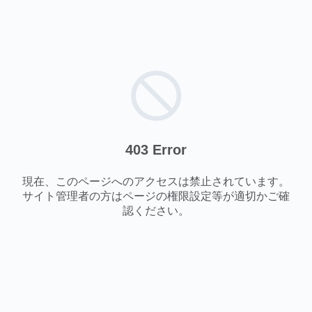
403 Error
現在、このページへのアクセスは禁止されています。
サイト管理者の方はページの権限設定等が適切かご確
認ください。