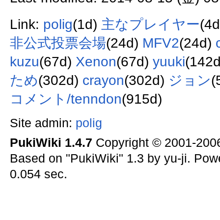
Link:
polig
(1d)
主なプレイヤー
(4
非公式投票会場
(24d)
MFV2
(24d)
kuzu
(67d)
Xenon
(67d)
yuuki
(142
ため
(302d)
crayon
(302d)
ジョン
(
コメント/tenndon
(915d)
Site admin:
polig
PukiWiki 1.4.7
Copyright © 2001-20
Based on "PukiWiki" 1.3 by yu-ji. Po
0.054 sec.