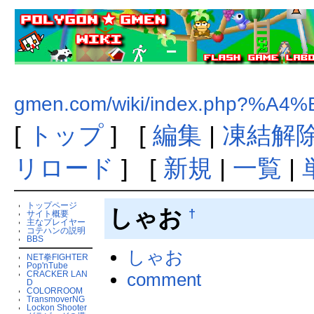
gmen.com/wiki/index.php?%
[
トップ
] [
編集
|
凍結解
リロード
] [
新規
|
一覧
|
トップページ
しゃお
†
サイト概要
主なプレイヤー
コテハンの説明
BBS
しゃお
NET拳FIGHTER
Pop'nTube
comment
CRACKER LAN
D
COLORROOM
TransmoverNG
Lockon Shooter