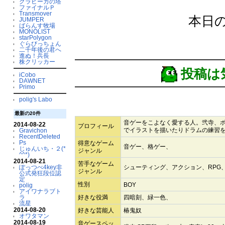
グラビーガの塔
ファイナルＰ
Transmover
本日の
JUMPER
ばらんす牧場
MONOLIST
starPolygon
ぐらびっちょん
二千年後の君へ
進ぬ！兵長
株クリッカー
投稿は
iCobo
DAWNET
Primo
polig's Labo
最新の20件
音ゲーをこよなく愛する人。弐寺、
2014-08-22
プロフィール
でイラストを描いたりドラムの練習
Gravichon
RecentDeleted
Ps
得意なゲーム
音ゲー、格ゲー、
じゅんいち・２(*
ジャンル
^^*)
2014-08-21
苦手なゲーム
ぽっつべ4key非
シューティング、アクション、RPG
ジャンル
公式発狂段位認
定
性別
BOY
polig
アイワナラブト
ラ
好きな役満
四暗刻、緑一色、
流星
2014-08-20
好きな芸能人
椿鬼奴
オワタマン
2014-08-19
音ゲースペッ