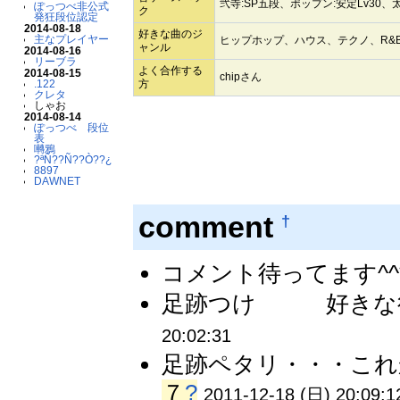
弐寺:SP五段、ポップン:安定Lv30
ぽっつべ非公式
ク
発狂段位認定
2014-08-18
好きな曲のジ
主なプレイヤー
ヒップホップ、ハウス、テクノ、R&B
ャンル
2014-08-16
リーブラ
よく合作する
2014-08-15
chipさん
.122
方
クレタ
しゃお
2014-08-14
ぽっつべ 段位
表
囀鴉
?ªÑ??Ñ??Ò??¿
8897
DAWNET
comment
†
コメント待ってます^^* 
足跡つけ 好きな役満
20:02:31
足跡ペタリ・・・これ
７
?
2011-12-18 (日) 20:09:1