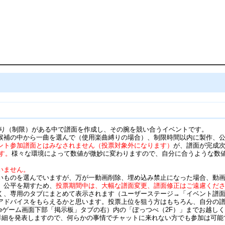
縛り（制限）がある中で譜面を作成し、その腕を競い合うイベントです。
候補の中から一曲を選んで（使用楽曲縛りの場合）、制限時間以内に製作、
ント参加譜面とはみなされません（投票対象外になります）
が、譜面が完成
す。
様々な環境によって数値が微妙に変わりますので、自分に合うような数
いません。
いものを選んでいますが、万が一動画削除、埋め込み禁止になった場合、動
。公平を期すため、
投票期間中は、大幅な譜面変更、譜面修正はご遠慮くださ
く、専用のタブにまとめて表示されます（ユーザーステージ→「イベント譜
アドバイスをもらえるかと思います。投票上位を狙う方はもちろん、自分の
Tubeゲーム画面下部「掲示板」タブの右）内の「ぽっつべ（2F）」までお越し
も詳細を発表しますので、何らかの事情でチャットに来れない方でも参加は可