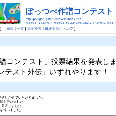
ぽっつべ作譜コンテスト
http://polygon-gmen.com/wiki/index.php?
%A4%DD%A4%C3%A4%C4%A4%D9%BA%EE%C9%E8%A5
] [
新規
|
一覧
|
単語検索
|
最終更新
|
ヘルプ
]
譜コンテスト」投票結果を発表し
ンテスト外伝」いずれやります！
お見送りさせていただきました。
の告知を行いました。
果を発表しました。
告知を行いました。