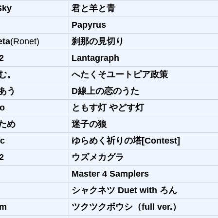
Sky
君と羊と青
Papyrus
eta
(Ronet)
刹那の見切り
2
Lantagraph
む。
へたくそユートピア政策
あう
D線上の恋のうた
bo
ともす灯 やどす灯
ため
迷子の狼
ic
ゆらめく祈りの塔[Contest]
2
ウズメカグラ
Master 4 Samplers
シャクネツ Duet with ろん
um
ツクツクボウシ（full ver.）