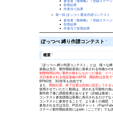
参加者（敬称略） / 登録ステージ
投票結果
作者当て結果
第一回 ぽっつべ 匿名作譜コンテスト
参加者（敬称略） / 登録ステージ
投票結果
作者当て投票結果
ぽっつべ 縛り作譜コンテスト
†
†
概要
「ぽっつべ 縛り作譜コンテスト」とは、様々な
楽曲は当日、製作開始直前に発表される何曲かの
制限時間以内に製作が終わらなかった場合、イベ
当日発表される指定楽曲のBPM、開始秒は目安で
BPM2倍、3/2倍等も自由です。
また、
開始位置、終了位置は自由に設定してかま
使用させていただく動画は、消される可能性の低
製作終了後に譜面投票があります（詳細は後述）
コンテスト参加譜面は新着に表示されるだけでな
コンテストに参加することで、より多くの感想、
参加される方は当日、POLIGチャット（Pop'n
ステージ製作開始直前にはwiki（ここです）で