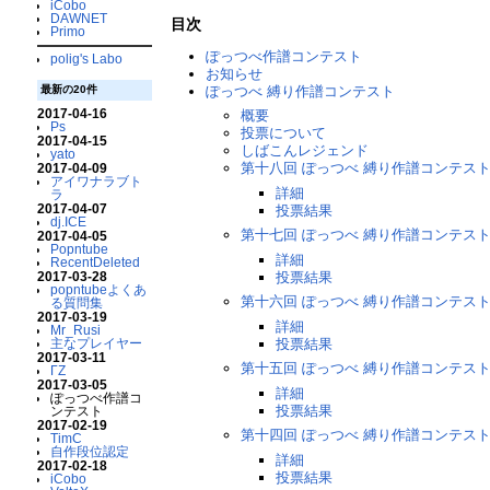
iCobo
DAWNET
目次
Primo
ぽっつべ作譜コンテスト
polig's Labo
お知らせ
ぽっつべ 縛り作譜コンテスト
最新の20件
2017-04-16
概要
Ps
投票について
2017-04-15
しばこんレジェンド
yato
第十八回 ぽっつべ 縛り作譜コンテス
2017-04-09
アイワナラブト
詳細
ラ
2017-04-07
投票結果
dj.ICE
第十七回 ぽっつべ 縛り作譜コンテス
2017-04-05
Popntube
詳細
RecentDeleted
投票結果
2017-03-28
popntubeよくあ
第十六回 ぽっつべ 縛り作譜コンテス
る質問集
2017-03-19
詳細
Mr_Rusi
投票結果
主なプレイヤー
2017-03-11
第十五回 ぽっつべ 縛り作譜コンテス
ΓΖ
2017-03-05
詳細
ぽっつべ作譜コ
投票結果
ンテスト
2017-02-19
第十四回 ぽっつべ 縛り作譜コンテス
TimC
自作段位認定
詳細
2017-02-18
投票結果
iCobo