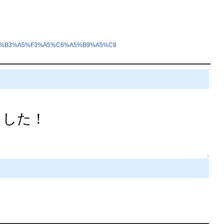
%B3%A5%F3%A5%C6%A5%B9%A5%C8
ました！
↑