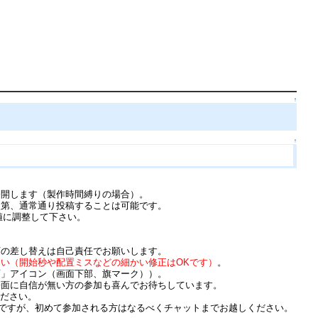
↑
↑
公開します（製作時間縛りの場合）。
次第、通常通り投稿することは可能です。
値に調整して下さい。
画の差し替えは自己責任でお願いします。
い（開始秒や配置ミスなどの細かい修正はOKです）
。
面」アイコン（画面下部、旗マーク））。
譜面に自信が無い方の参加も喜んでお待ちしています。
ください。
能ですが、初めて参加される方はなるべくチャットまでお越しください。