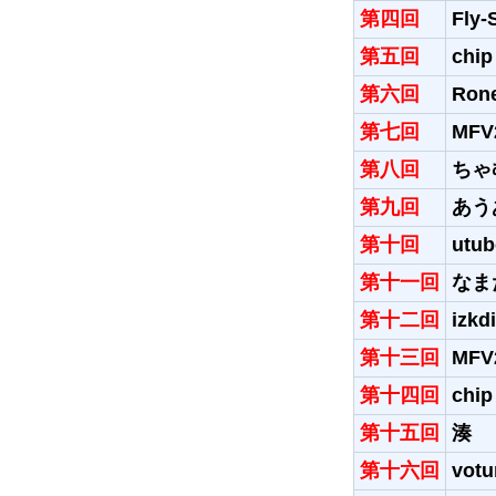
第四回
Fly-
第五回
chip
第六回
Ron
第七回
MFV
第八回
ちゃ
第九回
あう
第十回
utu
第十一回
なま
第十二回
izkd
第十三回
MFV
第十四回
chip
第十五回
湊
第十六回
vot