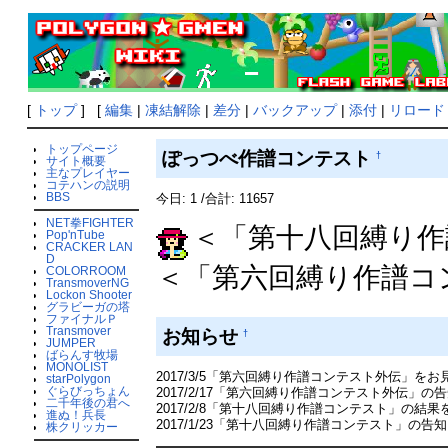
[
トップ
] [
編集
|
凍結解除
|
差分
|
バックアップ
|
添付
|
リロード
トップページ
ぽっつべ作譜コンテスト
†
サイト概要
主なプレイヤー
コテハンの説明
BBS
今日: 1 /合計: 11657
NET拳FIGHTER
＜「第十八回縛り作
Pop'nTube
CRACKER LAN
D
＜「第六回縛り作譜コ
COLORROOM
TransmoverNG
Lockon Shooter
グラビーガの塔
ファイナルＰ
Transmover
お知らせ
†
JUMPER
ばらんす牧場
MONOLIST
2017/3/5「第六回縛り作譜コンテスト外伝」を
starPolygon
ぐらびっちょん
2017/2/17「第六回縛り作譜コンテスト外伝」
二千年後の君へ
2017/2/8「第十八回縛り作譜コンテスト」の結
進ぬ！兵長
2017/1/23「第十八回縛り作譜コンテスト」の
株クリッカー