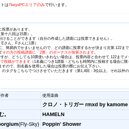
ストは
7keysPCエリアのみ
で行います。
に投票があります。
第十八回は15票）。
り分けることができます（自分の作成した譜面には投票できません）。
、Eさん、Fさんに1票）
に、簡易的でかまいませんので、どの譜面に投票するかが決まり次第.122ま
て
その方の投稿譜面に「2票」のボーナスが加算されます
。
ですが、どうしても10票使いきれない場合は、投票内容と合わせて.122まで
まで投稿ができます
（1名義につき1譜面・どちらも時間内に投稿する場合に限
ますので、別名義を使用した場合は投票の際にお伝え下さい。
のタグをこちらでつけさせていただきます（第1,4回：3位以上、それ以外の
製作者
使用楽曲
クロノ・トリガー rmxd by kamome 
む。
HAMELN
borgium
(Fly-Sky)
Poppin' Shower