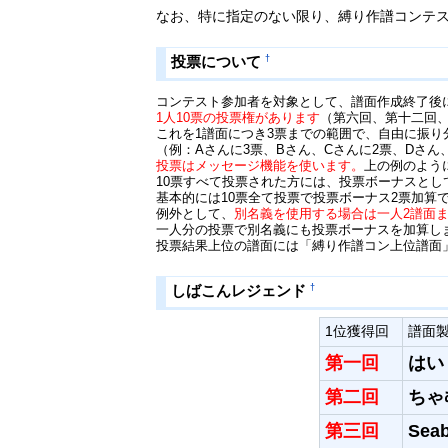
なお、特に指定のない限り、縛り作譜コンテ
†
投票について
コンテスト参加者を対象として、譜面作成終了後
1人10票の投票権があります
（第六回、第十二回、
これを1譜面につき3票までの範囲で、自由に振
（例：Aさんに3票、Bさん、Cさんに2票、Dさん
投票はメッセージ機能を使います。
上の例のよう
10票すべて投票された方には、投票ボーナスとし
基本的には10票全て投票で投票ボーナス2票加算
例外として、
別名義を使用する場合は一人2譜面
一人分の投票で別名義にも投票ボーナスを加算し
投票結果上位の譜面には「縛り作譜コン上位譜面」
†
しばこんレジェンド
1位獲得回
譜面
第一回
はい
第二回
ちゃ
第三回
Sea