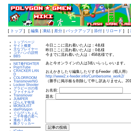
[
トップ
] [
編集
|
凍結
|
差分
|
バックアップ
|
添付
|
リロード
] [
トップページ
今日ここに流れ着いた人は：4名様
サイト概要
主なプレイヤー
昨日ここに流れ着いた人は：0名様
コテハンの説明
今までに流れ着いた人は：458名様です。
BBS
あと今オンラインの人は3名いらっしゃいます。
NET拳FIGHTER
Pop'nTube
CRACKER LAN
おえかきしたり編集したりするFeeder（暇人用）
D
http://www2.x-feeder.info/Cumbersome_work2/
COLORROOM
（勝手に掲示板を削除して申し訳ありません。2015
TransmoverNG
Lockon Shooter
グラビーガの塔
お名前:
ファイナルＰ
Transmover
題名:
JUMPER
ばらんす牧場
MONOLIST
starPolygon
ぐらびっちょん
二千年後の君へ
進ぬ！兵長
株クリッカー
iCobo