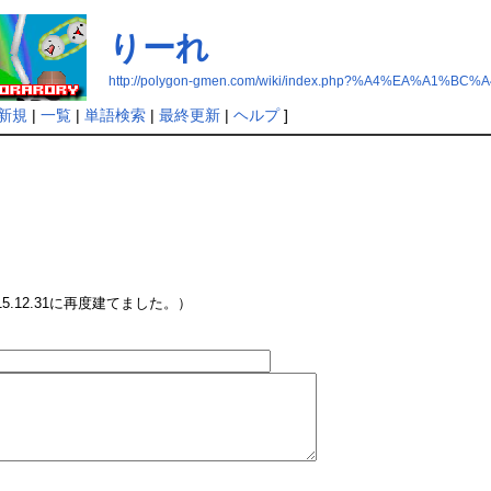
りーれ
http://polygon-gmen.com/wiki/index.php?%A4%EA%A1%BC
新規
|
一覧
|
単語検索
|
最終更新
|
ヘルプ
]
.12.31に再度建てました。）