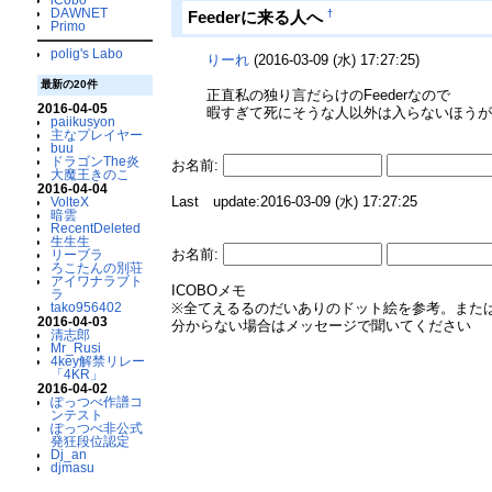
DAWNET
†
Feederに来る人へ
Primo
polig's Labo
りーれ
(2016-03-09 (水) 17:27:25)
最新の20件
正直私の独り言だらけのFeederなので
2016-04-05
暇すぎて死にそうな人以外は入らないほう
paiikusyon
主なプレイヤー
buu
ドラゴンThe炎
お名前:
大魔王きのこ
2016-04-04
Last update:2016-03-09 (水) 17:27:25
VolteX
暗雲
RecentDeleted
生生生
お名前:
リーブラ
ろこたんの別荘
アイワナラブト
ICOBOメモ
ラ
tako956402
※全てえるるのだいありのドット絵を参考。また
2016-04-03
分からない場合はメッセージで聞いてください
清志郎
Mr_Rusi
4key解禁リレー
「4KR」
2016-04-02
ぽっつべ作譜コ
ンテスト
ぽっつべ非公式
発狂段位認定
Dj_an
djmasu