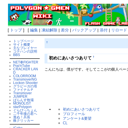
[
トップ
] [
編集
|
凍結解除
|
差分
|
バックアップ
|
添付
|
リロード
トップページ
†
サイト概要
主なプレイヤー
コテハンの説明
BBS
†
初めにあいさつありて
NET拳FIGHTER
Pop'nTube
こんにちは、僕がです。そしてここがの個人ペー
CRACKER LAN
D
COLORROOM
TransmoverNG
Lockon Shooter
グラビーガの塔
ファイナルＰ
Transmover
JUMPER
ばらんす牧場
MONOLIST
starPolygon
初めにあいさつありて
ぐらびっちょん
二千年後の君へ
プロフィール
進ぬ！兵長
アンケート&要望
株クリッカー
CL
iCobo