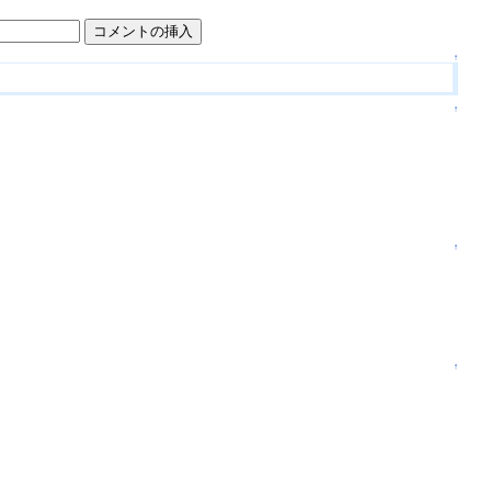
↑
↑
↑
↑