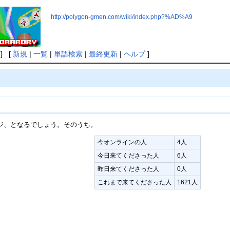
http://polygon-gmen.com/wiki/index.php?%AD%A9
] [
新規
|
一覧
|
単語検索
|
最終更新
|
ヘルプ
]
ジ、となるでしょう。そのうち。
今オンラインの人
4人
今日来てくださった人
6人
昨日来てくださった人
0人
これまで来てくださった人
1621人