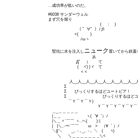
…成功率が低いのだ。
#6038 サンダーウェル
まず穴を堀り
( ： )
（ ゜∀゜）ﾉ彡
<( )
ﾉωヽ
ニューク
竪坑に水を注入し
置いてから鉄蓋
从
Дﾟ ） て
( ヾ) )ヾ て
< <
人__人__人__人__人__人__人__人__人
Σ 
Σ びっくりするほどユートピア
Σ びっくりするほどユ
⌒Ｙ⌒Ｙ⌒
Ｙ⌒Ｙ⌒Ｙ⌒Ｙ⌒Ｙ⌒Ｙ⌒Ｙ⌒
＿_＿＿＿＿＿
|＿＿ ヽ(゜∀゜）ﾉ
|＼＿〃´￣￣ ヽ..ヘ( )ミ
| |＼,.-〜´￣￣ ω > （∀゜ ）ﾉ
＼|∫＼ _,. - ､_,. - ､ ＼ ( ﾍ)
＼ ＼＿＿＿＿＿＿ _＼<