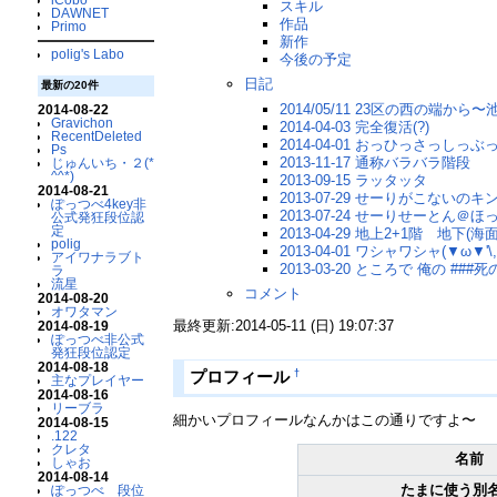
スキル
DAWNET
作品
Primo
新作
polig's Labo
今後の予定
日記
最新の20件
2014/05/11 23区の西の端か
2014-08-22
Gravichon
2014-04-03 完全復活(?)
RecentDeleted
2014-04-01 おっひっさっしっ
Ps
2013-11-17 通称バラバラ階段
じゅんいち・２(*
^^*)
2013-09-15 ラッタッタ
2014-08-21
2013-07-29 せーりがこない
ぽっつべ4key非
2013-07-24 せーりせーとん＠
公式発狂段位認
定
2013-04-29 地上2+1階 地下(海
polig
2013-04-01 ワシャワシャ(▼ω▼'\,,
アイワナラブト
2013-03-20 ところで 俺の #
ラ
流星
コメント
2014-08-20
オワタマン
最終更新:2014-05-11 (日) 19:07:37
2014-08-19
ぽっつべ非公式
発狂段位認定
2014-08-18
†
プロフィール
主なプレイヤー
2014-08-16
リーブラ
細かいプロフィールなんかはこの通りですよ〜
2014-08-15
.122
クレタ
名前
しゃお
2014-08-14
たまに使う別名
ぽっつべ 段位