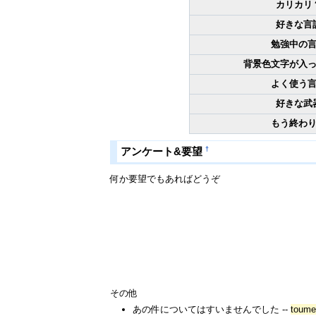
カリカリ
好きな言
勉強中の
背景色文字が入
よく使う
好きな武
もう終わ
†
アンケート&要望
何か要望でもあればどうぞ
その他
あの件についてはすいませんでした --
toume