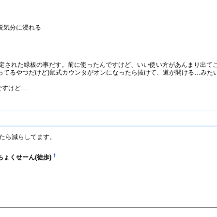
説気分に浸れる
分固定された緑板の事だす。前に使ったんですけど、いい使い方があんまり出て
乗ってるやつだけど)鼠式カウンタがオンになったら抜けて、道が開ける…みた
ですけど…
いたら減らしてます。
†
っちょくせーん(徒歩)