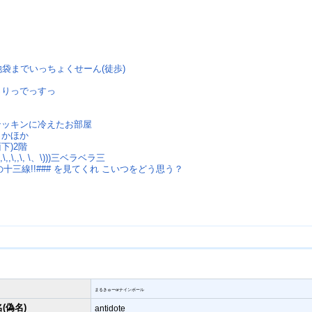
ら〜池袋までいっちょくせーん(徒歩)
ぶっりっでっすっ
のキンッキンに冷えたお部屋
ほっかほか
面下)2階
\,,\,,\, \、\)))三ベラベラ三
##死の十三線!!### を見てくれ こいつをどう思う？
まるきゅーorナインボール
(偽名)
antidote