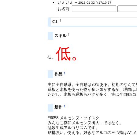
いえいえ --
2013-01-32 () 17:10:57
お名前:
†
CL
†
スキル
低。
低。
†
作品
主に全自動系。全自動は70個ある。初期のなんて
緑板と氷板を使った物が多い気がするが、理由は
ただし、氷板も緑板もバグが多く、実は全自動には
†
新作
#6058 メルセンヌ・ツイスタ
みんなご存知メルセンヌ御大…ではなく。
乱数生成アルゴリズムです。
結構強い。使える。好きなアルゴの三つ指はA*,