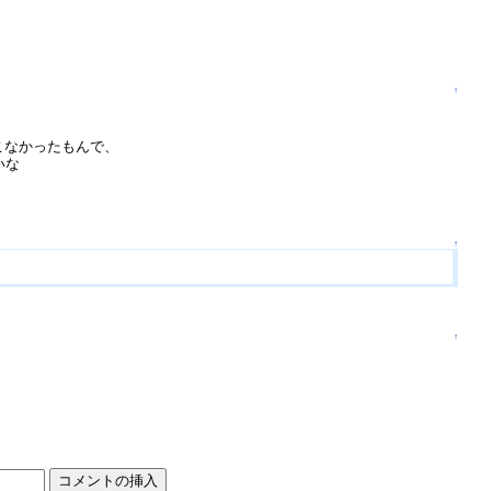
↑
こなかったもんで、
いな
↑
↑