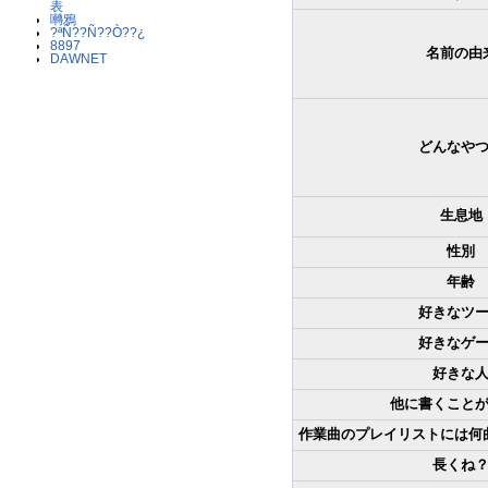
表
囀鴉
?ªÑ??Ñ??Ò??¿
8897
名前の由
DAWNET
どんなや
生息地
性別
年齢
好きなツ
好きなゲ
好きな
他に書くこと
作業曲のプレイリストには何
長くね