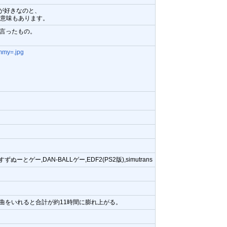
が好きなのと、
意味もあります。
く言ったもの。
ずぬーとゲー,DAN-BALLゲー,EDF2(PS2版),simutrans
ある曲をいれると合計が約11時間に膨れ上がる。