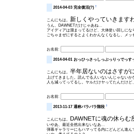
†
2014-04-03 完全復活(?)
新しくやっていきます
こんにちは。
うん、DAWNETだけじゃあね…
アイディアは溜まってるけど、大体使い回しにな
ごちゃまぜにするとよくわかんなくなるし、メッ
お名前:
2014-04-01 おっひっさっしっぶっりっでっす
半年居ないのはさすが
こんにちは。
上げてきました。読んでる人いないんじゃないかな
人も減ってってるし。ヤルだけヤってたんだけど
お名前:
†
2013-11-17 通称バラバラ階段
DAWNETに魂の休ら
こんにちは。
いやあ、最近全然出来ないなあ…
弾幕ギャラリーにもハマってる内にどんどん進ん