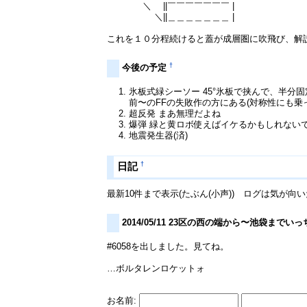
＼ ||￣￣￣￣￣￣￣ |
＼||＿＿＿＿＿＿＿ |
これを１０分程続けると蓋が成層圏に吹飛び、解
†
今後の予定
氷板式緑シーソー 45°氷板で挟んで、半
前〜のFFの失敗作の方にある(対称性にも
超反発 まあ無理だよね
爆弾 緑と黄ロボ使えばイケるかもしれない
地震発生器(済)
†
日記
最新10件まで表示(たぶん(小声)) ログは気が向
2014/05/11 23区の西の端から〜池袋までい
#6058を出しました。見てね。
…ボルタレンロケットォ
お名前: