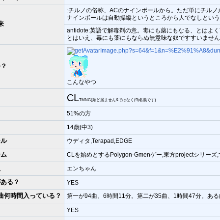
:チルノの俗称、ACのナインボールから。ただ単にチルノ
ナインボールは自動操縦というところから人でなしという
来
antidote:英語で解毒剤の意。毒にも薬にもなる、とはよ
とはいえ、毒にも薬にもならぬ無意味な奴ですすいません
つ？
こんなやつ
CL
TMNG(殆ど居ません&ではなく(9)名義です)
51%の方
14歳(中3)
ール
ウディタ,Terapad,EDGE
ーム
CLを始めとするPolygon-Gmenゲー,東方projectシリーズ,す
人
エンちゃん
がある？
YES
曲何時間入っている？
第一が94曲、6時間11分。第二が35曲、1時間47分。
？
YES