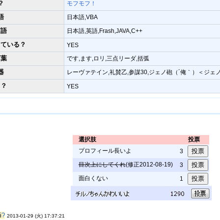
？
モフモフ！
語
日本語,VBA
言語
日本語,英語,Frash,JAVA,C++
っている？
YES
言葉
です,ます,ロリ,三点リーダ,括弧
器
レーヴァテイン,礼賛乙,参謀30,ジェノ砲（´俺｀）＜ジ
り？
YES
選択肢
投票
プロフィール長いよ
3
目次上にしてくれ
(修正2012-08-19)
3
面白くない
1
i
?
2013-01-29 (火) 17:37:21