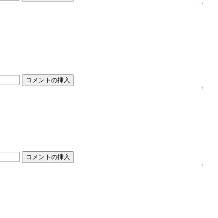
↑
↑
↑