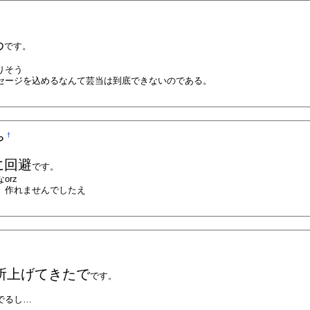
わ
です。
りそう
セージを込めるなんて芸当は到底できないのである。
†
っ
に回避
です。
orz
、作れませんでしたえ
む所上げてきたで
です。
でるし…