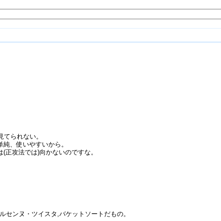
見てられない。
単純、使いやすいから。
(正攻法では)向かないのですな。
メルセンヌ・ツイスタ,バケットソートだもの。