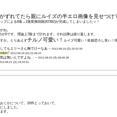
がずれてたら親にルイズの半エロ画像を見せつけ
プによる8進→2進変換回路(#2382)が完成してしまいましたッ！
すがね。
めが0です。理論上7個まで計れます。それ以降は繰り返します。
チルノ可愛い！
ますか。とりあえず
ルイズ可愛い！依姫恐ろし良い！咲夜
してもエリーさん胸でけーなあ --
2012-08-19 (日) 20:52:50
endon
?
2012-08-19 (日) 22:48:10
は無いんですよね… --
2012-08-20 (月) 08:06:38
012-08-21 (火) 18:20:51
おくかについて、20件とっておいて、
とにしました。
します。