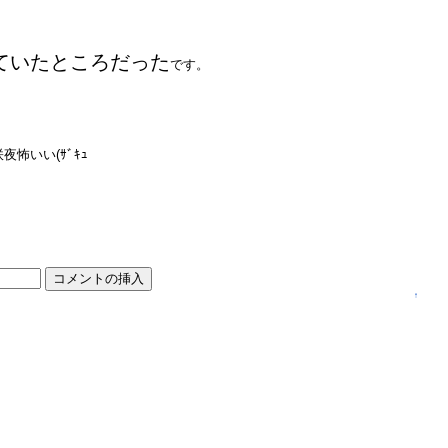
ていたところだった
です。
怖いい(ｻﾞｷｭ
↑