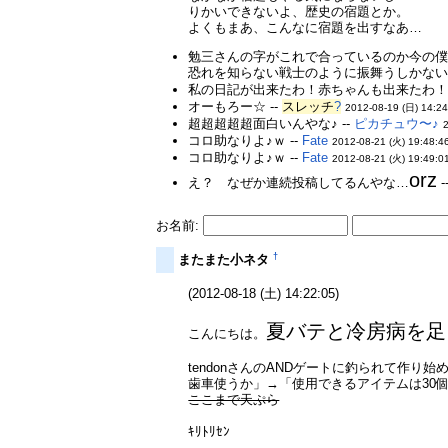
りかいできないよ、歴史の宿題とか。
よくもまあ、こんなに宿題を出すなあ…
勉三さんの字がこれで合っているのか今の
恐れを知らない戦士のように振舞うしかな
私の日記が出来たわ！赤ちゃんも出来たわ
オーもろー☆ --
スレッチ
?
2012-08-19 (日) 14:24
超超超超超面白いんやな♪ --
ピカチュウ〜♪
コロ助なりよ♪ｗ --
Fate
2012-08-21 (火) 19:48:4
コロ助なりよ♪ｗ --
Fate
2012-08-21 (火) 19:49:0
orz
え？ なぜか連続投稿してるんやな…
-
お名前:
†
またまた小ネタ
(2012-08-18 (土) 14:22:05)
夏バテと冷房病を足
こんにちは。
tendonさんのANDゲートに釣られて作
歯車使うか」→「使用できるアイテムは30
ここまで天ぷら
ｷﾘﾄﾘｾﾝ