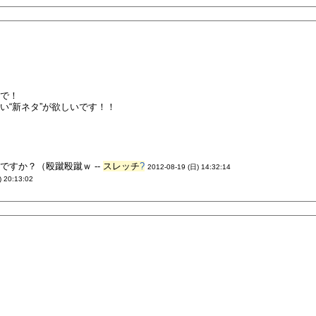
ので！
い“新ネタ”が欲しいです！！
すか？（殴蹴殴蹴ｗ --
スレッチ
?
2012-08-19 (日) 14:32:14
) 20:13:02