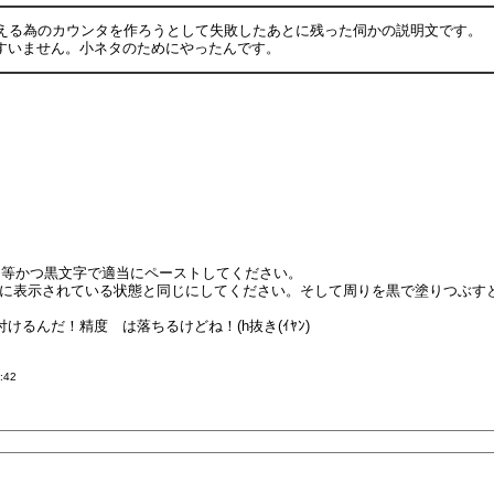
変える為のカウンタを作ろうとして失敗したあとに残った伺かの説明文です。
てすいません。小ネタのためにやったんです。
ク等かつ黒文字で適当にペーストしてください。
こに表示されている状態と同じにしてください。そして周りを黒で塗りつぶす
付けるんだ！精度
隷
は落ちるけどね！(h抜き(ｲﾔﾝ)
:42