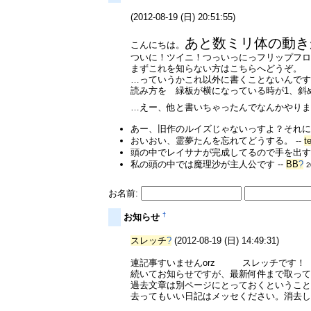
(2012-08-19 (日) 20:51:55)
あと数ミリ体の動き
こんにちは。
ついに！ツイニ！つっいっにっフリップフロッ
まずこれを知らない方はこちらへどうぞ。
…っていうかこれ以外に書くことないんで
読み方を 緑板が横になっている時が1、斜
…えー、他と書いちゃったんでなんかやり
あー、旧作のルイズじゃないっすよ？それに
おいおい、霊夢たんを忘れてどうする。 --
t
頭の中でレイサナが完成してるので手を出す気
私の頭の中では魔理沙が主人公です --
BB
?
2
お名前:
†
お知らせ
スレッチ
?
(2012-08-19 (日) 14:49:31)
連記事すいませんorz スレッチです！
続いてお知らせですが、最新何件まで取って
過去文章は別ページにとっておくというこ
去ってもいい日記はメッセください。消去