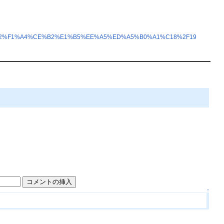
B9%A5%B2%F1%A4%CE%B2%E1%B5%EE%A5%ED%A5%B0%A1%C18%2F19
↑