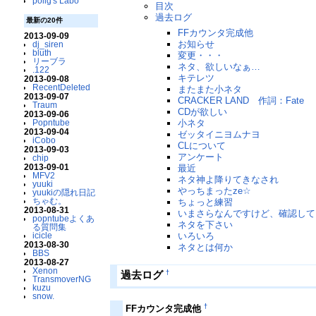
polig's Labo
目次
過去ログ
最新の20件
FFカウンタ完成他
2013-09-09
お知らせ
dj_siren
bluth
変更・・・
リーブラ
ネタ、欲しいなぁ…
.122
キテレツ
2013-09-08
RecentDeleted
またまた小ネタ
2013-09-07
CRACKER LAND 作詞：Fate
Traum
CDが欲しい
2013-09-06
Popntube
小ネタ
2013-09-04
ゼッタイニヨムナヨ
iCobo
CLについて
2013-09-03
アンケート
chip
2013-09-01
最近
MFV2
ネタ神よ降りてきなされ
yuuki
やっちまったze☆
yuukiの隠れ日記
ちゃむ。
ちょっと練習
2013-08-31
いまさらなんですけど、確認して
popntubeよくあ
ネタを下さい
る質問集
icicle
いろいろ
2013-08-30
ネタとは何か
BBS
2013-08-27
Xenon
†
過去ログ
TransmoverNG
kuzu
snow.
†
FFカウンタ完成他