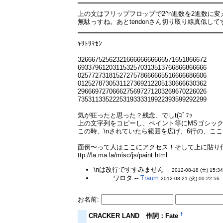
上の文はフリップフロップで2^n進数を2進数に
無駄っすね。あとtendonさん切り取り線真似し
ｷﾘﾄﾘﾏｾﾝ
3266675256232166666666666571651866672
6933796120311532570313513766866866666
0257727318152727578666665516666686606
0125278730531127369212205130666630362
2966697270666275697271203269670226026
7353113352225319333319922393599292299
気が狂ったと思った？残念、でしt(ｺﾞﾌｯ
上の文字列をコピーし、ペイント等にMSゴシッ
この時、\nされていたら範囲を広げ、6行の、こ
面倒〜って人はここにアクセス！そして上に貼り
ttp://la.ma.la/misc/js/paint.html
\nは改行ですすみません --
2012-08-18 (土) 15:34
性奴隷
ワロタ --
Traum
2012-08-21 (火) 00:22:56
お名前:
†
CRACKER LAND 作詞：Fate