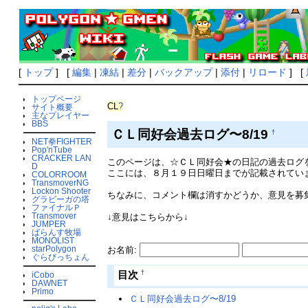
[
トップ
] [
編集
|
凍結
|
差分
|
バックアップ
|
添付
|
リロード
] [
トップページ
CL
?
サイト概要
主なプレイヤー
BBS
ＣＬ同好会過去ログ〜8/19
†
NET拳FIGHTER
Pop'nTube
CRACKER LAN
このページは、☆ＣＬ同好会★の日記の過去ログ
D
ここには、８月１９日日曜日までが記載されてい
COLORROOM
TransmoverNG
Lockon Shooter
ちなみに、コメント欄は消すかどうか、意見を募
グラビーガの塔
ファイナルＰ
Transmover
↓意見はこちらから↓
JUMPER
ばらんす牧場
MONOLIST
starPolygon
お名前:
ぐらびっちょん
†
目次
iCobo
DAWNET
Primo
ＣＬ同好会過去ログ〜8/19