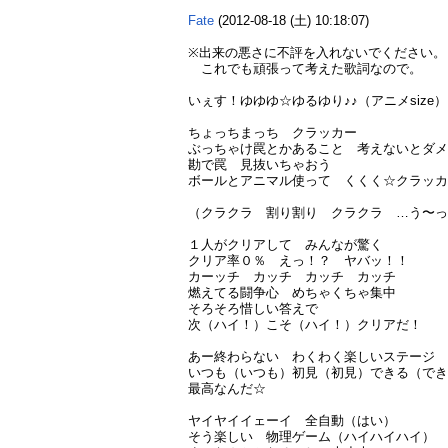
Fate
(2012-08-18 (土) 10:18:07)
※出来の悪さに不評を入れないでください。
これでも頑張って考えた歌詞なので。
いぇす！ゆゆゆ☆ゆるゆり♪♪（アニメsize
ちょっちまっち クラッカー
ぶっちゃけ罠とかあること 考えないとダ
勘で罠 見抜いちゃおう
ボールとアニマル使って くくく☆クラッカ
（クラクラ 割り割り クラクラ …う〜
１人がクリアして みんなが驚く
クリア率０％ えっ！？ ヤバッ！！
カーッチ カッチ カッチ カッチ
燃えてる闘争心 めちゃくちゃ集中
そろそろ惜しい答えで
次（ハイ！）こそ（ハイ！）クリアだ！
あー終わらない わくわく楽しいステージ
いつも（いつも）初見（初見）できる（で
最高なんだ☆
ヤイヤイイェーイ 全自動（はい）
そう楽しい 物理ゲーム（ハイハイハイ）