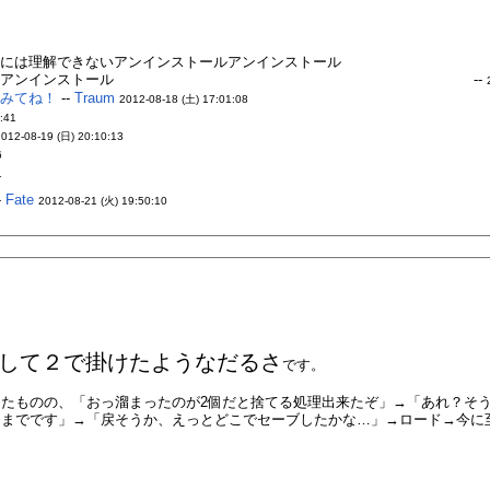
僕には理解できないアンインストールアンインストール
いアンインストール
まるで勉恐だぜ！または勉凶だぜ！もしくは勉狂だぜ！
--
！
みてね！
--
Traum
2012-08-18 (土) 17:01:08
:41
2012-08-19 (日) 20:10:13
6
1
-
Fate
2012-08-21 (火) 19:50:10
して２で掛けたようなだるさ
です。
り始めたものの、「おっ溜まったのが2個だと捨てる処理出来たぞ」→「あれ？
個までです」→「戻そうか、えっとどこでセーブしたかな…」→ロード→今に