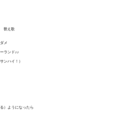
） 替え歌
メダメ
ーランド♪♪
っサンハイ！）
きる）ようになったら