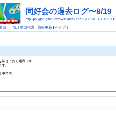
同好会の過去ログ〜8/19
http://polygon-gmen.com/wiki/index.php?%C6%B1%
新規
|
一覧
|
単語検索
|
最終更新
|
ヘルプ
]
を載せておく場所です。
ます。
集中です。