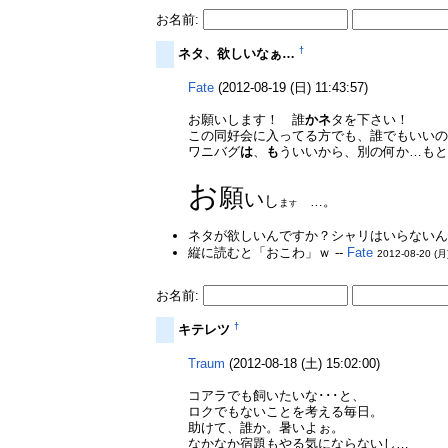
お名前:
†
ネタ、欲しいなぁ…
Fate
(2012-08-19 (日) 11:43:57)
お願いします！ 誰
かネ
タを下さい！
この同好会に入ってる方でも、誰でもいい
ワニバグ
は
、
も
ういいから、別の何か…もと
お
願
い
し
…。
ま
す
ネタが欲しいんですか？シャリはいらないんで
縦に読むと「おこわ」ｗ --
Fate
2012-08-20 (月
お名前:
†
キテレツ
Traum
(2012-08-18 (土) 15:02:00)
コアラでも飼いたいな･･･と、
ロクでもないことを考える毎日。
助けて、誰か。暑いよぉ。
なかなか宿題もやる気にならないし…