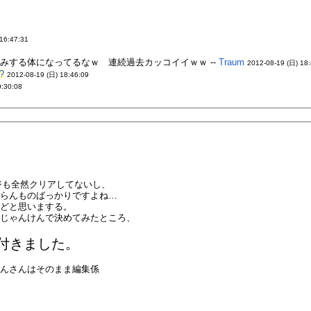
 16:47:31
みする体になってるなｗ 連続過去カッコイイｗｗ --
Traum
2012-08-19 (日) 18
?
2012-08-19 (日) 18:46:09
0:30:08
ジも全然クリアしてないし、
からんものばっかりですよね…
んどと思いまする。
てじゃんけんで決めてみたところ、
付きました。
たんさんはそのまま編集係