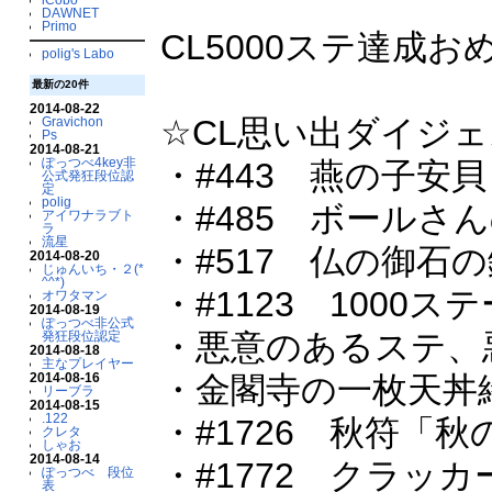
DAWNET
Primo
CL5000ステ達成お
polig's Labo
最新の20件
2014-08-22
☆CL思い出ダイジ
Gravichon
Ps
2014-08-21
ぽっつべ4key非
・#443 燕の子安貝
公式発狂段位認
定
polig
・#485 ボールさ
アイワナラブト
ラ
流星
・#517 仏の御石
2014-08-20
じゅんいち・２(*
^^*)
・#1123 100
オワタマン
2014-08-19
ぽっつべ非公式
・悪意のあるステ、
発狂段位認定
2014-08-18
主なプレイヤー
2014-08-16
・金閣寺の一枚天丼
リーブラ
2014-08-15
.122
・#1726 秋符
クレタ
しゃお
2014-08-14
・#1772 クラッカ
ぽっつべ 段位
表