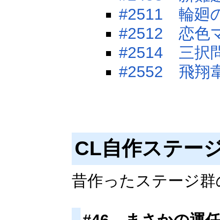
#2511 輪
#2512 恋
#2514 三択
#2552 飛翔
CL自作ステー
昔作ったステージ群
#46 まさかの運