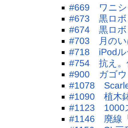
#669 ワニ
#673 黒ロ
#674 黒ロ
#703 月の
#718 iPo
#754 抗え
#900 ガゴ
#1078 Scarle
#1090 植
#1123 1
#1146 廃