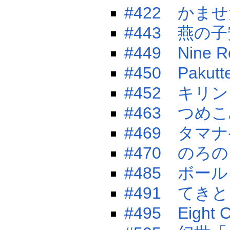
#422 かま
#443 燕の
#449 Nine 
#450 Pakutt
#452 キ
#463 つめ
#469 タマ
#470 のろ
#485 ボ
#491 てき
#495 Eight C