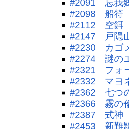
#2091 忘我
#2098 船
#2112 空
#2147 戸隠
#2230 カ
#2274 謎
#2321 フ
#2332 マ
#2362 七
#2366 霧
#2387 式
#2453 新