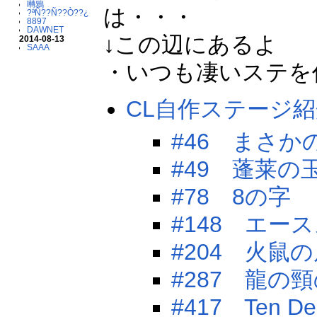
囀鴉
?ªÑ??Ñ??Ò??¿
8897
DAWNET
↓この辺にあるよ
2014-08-13
SAAA
・いつも凄いステを作
CL自作ステージ
#46 まさか
#49 蓬莱の
#78 8の字
#148 エー
#204 火鼠
#287 龍の
#417 Ten Des