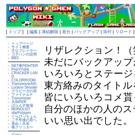
[
トップ
] [
編集
|
凍結解除
|
差分
|
バックアップ
|
添付
|
リロード
]
トップページ
リザレクション！（
サイト概要
主なプレイヤー
コテハンの説明
BBS
未だにバックアップ
NET拳FIGHTER
Pop'nTube
いろいろとステージ
CRACKER LAN
D
COLORROOM
東方絡みのタイトル
TransmoverNG
Lockon Shooter
グラビーガの塔
皆にいろいろコメ貰
ファイナルＰ
Transmover
JUMPER
ばらんす牧場
自分のほかの人のス
MONOLIST
starPolygon
ぐらびっちょん
いい思い出でした。
二千年後の君へ
進ぬ！兵長
株クリッカー
iCobo