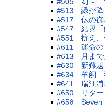
#505 幻世
#513 緑が
#517 仏の
#547 結界
#551 抗え
#611 運命
#613 月ま
#630 新難
#634 羊飼
#641 瑞江
#650 リタ
#656 Seven 