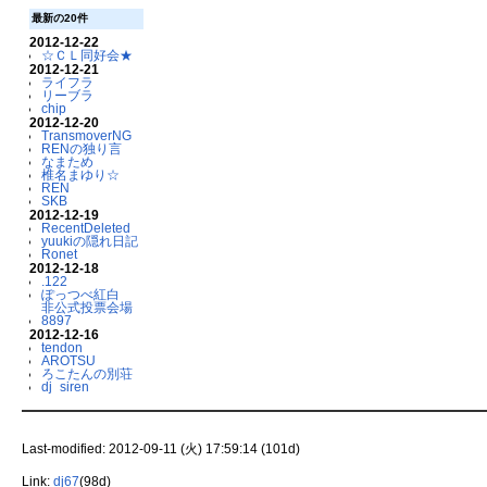
最新の20件
2012-12-22
☆ＣＬ同好会★
2012-12-21
ライフラ
リーブラ
chip
2012-12-20
TransmoverNG
RENの独り言
なまため
椎名まゆり☆
REN
SKB
2012-12-19
RecentDeleted
yuukiの隠れ日記
Ronet
2012-12-18
.122
ぽっつべ紅白
非公式投票会場
8897
2012-12-16
tendon
AROTSU
ろこたんの別荘
dj_siren
Last-modified: 2012-09-11 (火) 17:59:14 (101d)
Link:
dj67
(98d)