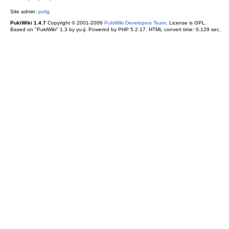
Site admin:
polig
PukiWiki 1.4.7
Copyright © 2001-2006
PukiWiki Developers Team
. License is GPL.
Based on "PukiWiki" 1.3 by yu-ji. Powered by PHP 5.2.17. HTML convert time: 0.129 sec.