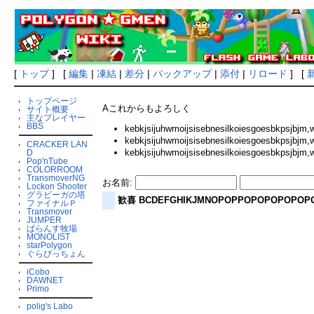
[
トップ
] [
編集
|
凍結
|
差分
|
バックアップ
|
添付
|
リロード
] [
トップページ
Aこれからもよろしく
サイト概要
主なプレイヤー
BBS
kebkjsijuhwmoijsisebnesilkoiesgoesbkpsjbjm,
kebkjsijuhwmoijsisebnesilkoiesgoesbkpsjbjm,
CRACKER LAN
kebkjsijuhwmoijsisebnesilkoiesgoesbkpsjbjm,
D
Pop'nTube
COLORROOM
TransmoverNG
お名前:
Lockon Shooter
グラビーガの塔
歓喜 BCDEFGHIKJMNOPOPPOPOPOPOPOPO
ファイナルＰ
Transmover
JUMPER
ばらんす牧場
MONOLIST
starPolygon
ぐらびっちょん
iCobo
DAWNET
Primo
polig's Labo