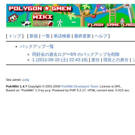
[
トップ
] [
新規
|
一覧
|
単語検索
|
最終更新
|
ヘルプ
]
バックアップ一覧
同好会の過去ログ〜9/9 のバックアップを削除
1 (2012-09-15 (土) 22:43:18)
[
差分
|
現在との差分
|
Site admin:
polig
PukiWiki 1.4.7
Copyright © 2001-2006
PukiWiki Developers Team
. License is GPL.
Based on "PukiWiki" 1.3 by yu-ji. Powered by PHP 5.2.17. HTML convert time: 0.015 sec.