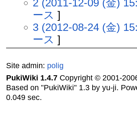
2 (2011-12-09 (金) 15
ース
]
3 (2012-08-24 (金) 15
ース
]
Site admin:
polig
PukiWiki 1.4.7
Copyright © 2001-20
Based on "PukiWiki" 1.3 by yu-ji. Po
0.049 sec.