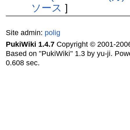
ソース
]
Site admin:
polig
PukiWiki 1.4.7
Copyright © 2001-20
Based on "PukiWiki" 1.3 by yu-ji. Po
0.608 sec.