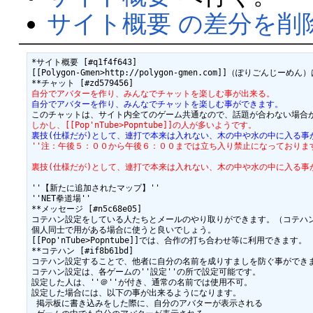
サイト概要 の差分を削
*サイト概要 [#q1f4f643]

[[Polygon-Gmen>http://polygon-gmen.com]]（ぽ
自分でアバターを作り、みんなでチャットを楽しむ事が出来る。
自分でアバターを作り、みんなでチャットを楽しむ事ができます。
しかし、[[Pop'nTube>Popntube]]の人が多いようです。
裏技(仕様だが)として、連打で本来は入れない、木の中や水の中に入る事
''注：午後５：００から午後６：００までは立ち入り禁止になっております
裏技(仕様だが)として、連打で本来は入れない、木の中や水の中に入る事
''【新たに追加されたマップ】''

''NET拳道場''

**メッセージ [#n5c68e05]

コテハン設定をしている人たちとメールのやり取りができます。（コテハン
個人同士で用がある場合に使うと良いでしょう。

[[Pop'nTube>Popntube]]では、合作の打ち合わせ等に利用できます。

**コテハン [#if8b61bd]

コテハン設定することで、他者に自分の名前を成りすましを防ぐ事ができま
コテハン設定は、各ゲームの''設定''の所で設定可能です。

設定した人は、''＠''が付き、通常の名前では使用不可。

設定した場合には、以下の事が出来るようになります。

 掲示板に書き込みをした際に、自分のアバターが表示される
