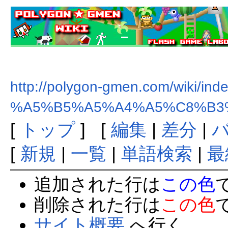
http://polygon-gmen.com/wiki/ind
%A5%B5%A5%A4%A5%C8%B3
[
トップ
] [
編集
|
差分
|
[
新規
|
一覧
|
単語検索
|
最
追加された行は
この色
削除された行は
この色
サイト概要
へ行く。