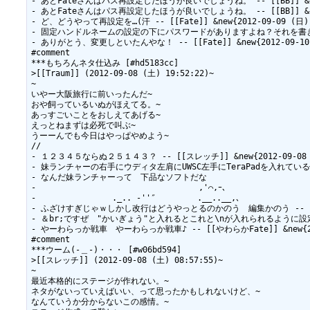
- あとFateさんはパス再設定したほうが良いでしょうね。 -- [[BB]] &new{2
- あとFateさんはパス再設定したほうが良いでしょうね。 -- [[BB]] &new{2
- ど、どうやって再設定を…(汗 -- [[Fate]] &new{2012-09-09 (日) 2
- 固定ハンドルネームの設定の下にパスワードがありますよね？それを書き換えて設定ボタ
- ありがとう、変更しといたんやな！ -- [[Fate]] &new{2012-09-10 (
#comment

***もちろんネタ仕込み [#hd5183cc]

>[[Traum]] (2012-09-08 (土) 19:52:22)~

~

いやー大阪旅行に前いったんだ~

おや飼っているいぬがほえてる。~

あっすごいことをおしえてあげる~

えっとねまずは必死で叫ぶ~

うーーんでも今日はやっぱやめよう~

//

- １２３４５ならぬ２５１４３？ -- [[スレッチ]] &new{2012-09-08 (土
- 妹ランチャーの右手にウディタ左肩にUWSC左手にTeraPadを入れている俺に死角は
- なんだ妹ランチャーって　下品なソフトだな　　　　　　　　　　　　　　　　
- 　　　　　　　　　　　　　　　　　　　,'⌒,ｰ､　　　　　　　　　　 _ ,,..
- 　　　　　　　　 ._.. -''″　　　　　.__..__,、 　 　 　 　 　 
- ふざけすぎじゃｗしかし改行はどうやっとるのかのう　編集かのう -- [[Traum]]
- ＆br;ですぜ　"かいぎょう"と入れるとこれと\nが入れられるように設定したんですぜ
- やーわらっか戦車　やーわらっか戦車♪ -- [[やわらかFate]] &new{2012-
#comment

***ウーム(-＿-)・・・ [#w06bd594]

>[[スレッチ]] (2012-09-08 (土) 08:57:55)~

~

最近本格的にステージが作れない。~

ネタがないっていえばいい、って思ったかもしれないけど、~

なんていうか分からないこの感情。~
