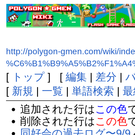
http://polygon-gmen.com/wiki/ind
%C6%B1%B9%A5%B2%F1%A4
[
トップ
] [
編集
|
差分
|
[
新規
|
一覧
|
単語検索
|
最
追加された行は
この色
削除された行は
この色
同好会の過去ログ〜9/9