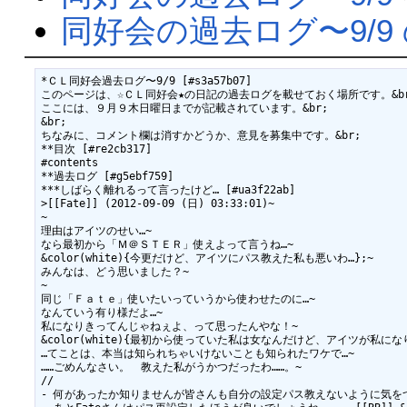
同好会の過去ログ〜9/9
*ＣＬ同好会過去ログ〜9/9 [#s3a57b07]

このページは、☆ＣＬ同好会★の日記の過去ログを載せておく場所です。&br
ここには、９月９木日曜日までが記載されています。&br;

&br;

ちなみに、コメント欄は消すかどうか、意見を募集中です。&br;

**目次 [#re2cb317]

#contents

**過去ログ [#g5ebf759]

***しばらく離れるって言ったけど… [#ua3f22ab]

>[[Fate]] (2012-09-09 (日) 03:33:01)~

~

理由はアイツのせい…~

なら最初から「Ｍ＠ＳＴＥＲ」使えよって言うね…~

&color(white){今更だけど、アイツにパス教えた私も悪いわ…};~

みんなは、どう思いました？~

~

同じ「Ｆａｔｅ」使いたいっていうから使わせたのに…~

なんていう有り様だよ…~

私になりきってんじゃねぇよ、って思ったんやな！~

&color(white){最初から使っていた私は女なんだけど、アイツが私にな
…てことは、本当は知られちゃいけないことも知られたワケで…~

……ごめんなさい。　教えた私がうかつだったわ……。~

//

- 何があったか知りませんが皆さんも自分の設定パス教えないように気をつけましょ〜 --