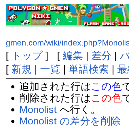
gmen.com/wiki/index.php?Monolis
[
トップ
] [
編集
|
差分
|
[
新規
|
一覧
|
単語検索
|
最
追加された行は
この色
削除された行は
この色
Monolist
へ行く。
Monolist の差分を削除