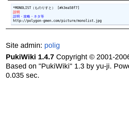
説明
説明・攻略・ネタ等
Site admin:
polig
PukiWiki 1.4.7
Copyright © 2001-20
Based on "PukiWiki" 1.3 by yu-ji. Po
0.035 sec.