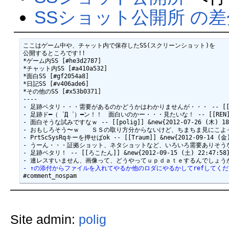
SSショット公開所 の
ここはゲーム中や、チャット内で保存したSS(スクリーンショット)を

公開するところです!!

*ゲーム内SS [#he3d2787]

*チャット内SS [#a410a532]

*面白SS [#gf2054a8]

*日記SS [#v406ade6]

*その他のSS [#x53b0371]

----

- 足跡ペタリ・・・需要があるのかどうかはわかりませんが・・・ -- [[8897]] &
- 足跡ド━（゜Д゜）━ン！！　面白いのかー・・・見たいな！ -- [[REN]] &new
- 面白そうな試みですなｗ -- [[polig]] &new{2012-07-26 (木) 18:
- おもしろそう〜ｗ　　ＳＳの取り方分からないけど、ちまちま見にこよっと♪ -- [[
- PrtScSysRqキーを押せばok -- [[Traum]] &new{2012-09-14 (金) 
- うーん・・・証拠ショット、ネタショットなど、いろいろ需要ありそうなんやなｗｗ --
- 足跡ペタリ！ -- [[ろこたん]] &new{2012-09-15 (土) 22:47:58}
- ↑の添付からファイルを入れてやるか他のロダにやるかしてrefしてくださいな -- 
Site admin:
polig