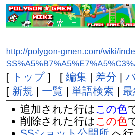
http://polygon-gmen.com/wiki/ind
SS%A5%B7%A5%E7%A5%C3%
[
トップ
] [
編集
|
差分
|
[
新規
|
一覧
|
単語検索
|
最
追加された行は
この色
削除された行は
この色
SSショット公開所
へ行