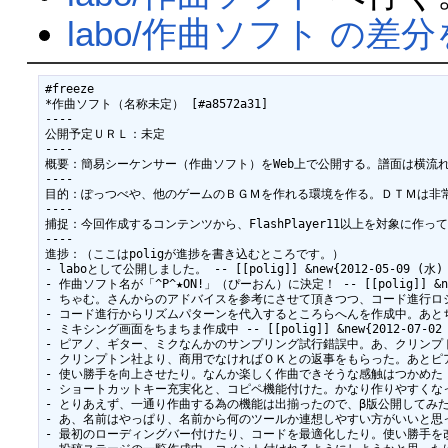
labo/作曲ソフト の差
#freeze

*作曲ソフト（名称未定） [#a8572a31]

----

公開予定ＵＲＬ：未定

----

概要：簡易シーケンサー（作曲ソフト）をWeb上で公開する。譜面は横流
----

目的：ぽっつべや、他のゲームのＢＧＭを作れる環境を作る。ＤＴＭは非常
----

捕捉：今回作成するコンテンツから、FlashPlayer11以上を対象に作って
----

進捗：（ここはpoligが進捗を書き込むところです。）

- laboとして公開しました。 -- [[polig]] &new{2012-05-09 (水) 0
- 作曲ソフト名が「^P^★ON!」（ぴーおん）に決定！ -- [[polig]] &new{2
- ちゃむ。さんからのアドバイスを参考にさせて頂きつつ、コード進行ロジックを作成中！ 
- コード進行からリズムパターンを代入するところらへんを作成中。あとちょっとで公開
- ミキシング画面をちまちま作成中 -- [[polig]] &new{2012-07-02 (月
- ピアノ、ギター、ミクなんかのサンプリング試行錯誤中。あ、クリンプトン社にも使用
- クリンプトン社より、商用でなければＯＫとの返事をもらった。あとピアノとギター
- 使い勝手を向上させたり。なんか楽しく作曲できそうな感触はつかめた！完成までもうち
- ショートカットキー充実化と、コピペ機能付けた。かなり作りやすくなってきたと思う
- とりあえず、一通り作曲する為の機能は出揃ったので、β版公開してみた。まだオンラ
- あ、名前はやっぱり、名前から何のツールか連想しやすい方がいいと思って「DAWNET」
- 最初のローディングバー付けたり、コードを最適化したり。使い勝手を改善していく