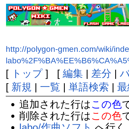
http://polygon-gmen.com/wiki/ind
labo%2F%BA%EE%B6%CA%A
[
トップ
] [
編集
|
差分
|
[
新規
|
一覧
|
単語検索
|
最
追加された行は
この色
削除された行は
この色
labo/作曲ソフト
へ行く