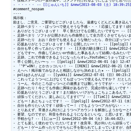
- ・・・・・ -- [[じゅんいち]] &new{2013-08-03 (土) 18:39:25
#comment_nospam

----

掲示板：

励まし、ご意見、ご要望などございましたら、遠慮なくどんどん書き込んで
- 足跡ペタリ・・・ぽっつべで使えそうな予感・・・！応援してます！頑張って下さい！ -
- ありがとうございまっす！　早く形だけでも公開したいですなー -- [[polig]] 
- 足跡ペタリ ソフトが公開されたら作曲勢として全力尽くさせてもらいますよ^q^ -- 
- 足跡ぺたり　おお！自分でも使えるような物だったら、存分にぽっつべで使いたい！ --
- 応援ありがとうございまっす！早く公開したいー！！ -- [[polig]] &new{2
- 自分も早く作ってみたいです！ -- [[天使の騎士隊仁]] &new{2012-05-1
- どもです〜。作曲してみたいor作曲した事ある人って結構いるみたいですねえ〜 -- [
- 足跡。これで作曲できるようになったらオレ…Youtubeにうｐってぽっつべに譜面あ
- 早く公開したい〜っ -- [[polig]] &new{2012-06-01 (金) 12:47:
- 「^P^★ON!」とかカッコいい！ -- [[REN]] &new{2012-06-21 (木) 
- えへへ！掲示板でみなさんと相談しながら決めました★ -- [[polig]] &new{
- poligさんがんば -- [[yukki]] &new{2012-07-01 (日) 00:23:21
- これってようつべに上げなくてもぽっつべで使えるんですか？ だとしたらとても便利
- うーん、今のところぽっつべとの連携までは難しそうですが・・・いつか実現できるとい
- 足跡ぺたり！今とても作曲に興味があるので、完成が待ち遠しいです＾＾頑張って下さいね
- 応援ありがとうございます！まだ細かいバグがちょこちょこあるんで、一通り直したら
- 頑張ってください。楽しみにしてます(^^♪ -- [[TimC]] &new{2012-07
- どもー！あとちょっとです！ -- [[polig]] &new{2012-07-11 (水) 2
- 自分も作りたい人です！頑張ってー！（でもようつべアカがない・・・・ -- [[KEY
- とりあえず、常連さん向けにようつべアカウントを解放しようかなーと考え中です ^^A 
- 要望、なのですが、和音を作れるようになるといいな、と思います。更新等、頑張って
- 手軽かな? -- [[にゅー]] &new{2012-09-04 (火) 16:44:02};

- とても楽しく使わせていただいてます！改良等、気が向いたら頑張ってください！ -- 
- どもー！ゲーム作ったりでそちらに手を取られてしまっていますが、合間を見てぼ