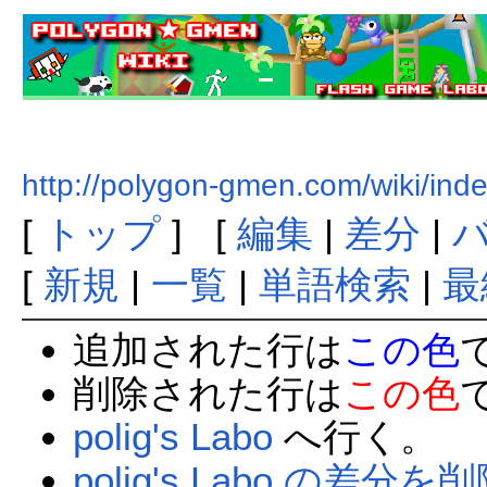
http://polygon-gmen.com/wiki/i
[
トップ
] [
編集
|
差分
|
[
新規
|
一覧
|
単語検索
|
最
追加された行は
この色
削除された行は
この色
polig's Labo
へ行く。
polig's Labo の差分を