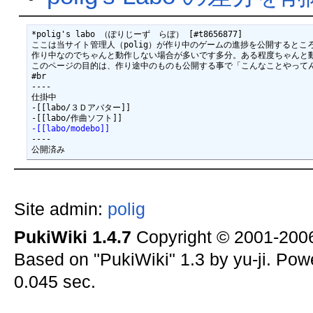
*polig's labo （ぽりじーず　らぼ） [#t8656877]

ここは当サイト管理人（polig）が作り中のゲームの進捗を公開するところ
作り中なのでちゃんと動作しない場合が多いです多分。ある程度ちゃんと動
このページの目的は、作り途中のものも公開する事で「こんなことやってん
#br

----

仕掛中

-[[labo/３Ｄアバター]]

-[[labo/modebo]]
----

Site admin:
polig
PukiWiki 1.4.7
Copyright © 2001-20
Based on "PukiWiki" 1.3 by yu-ji. Po
0.045 sec.