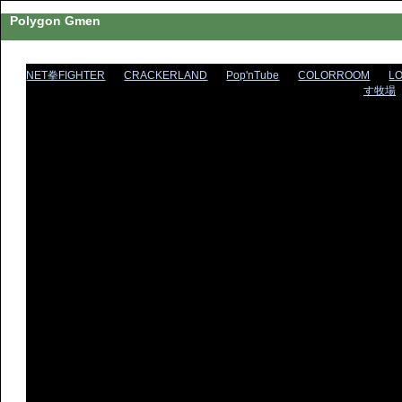
Polygon Gmen
NET拳FIGHTER
CRACKERLAND
Pop'nTube
COLORROOM
L
す牧場