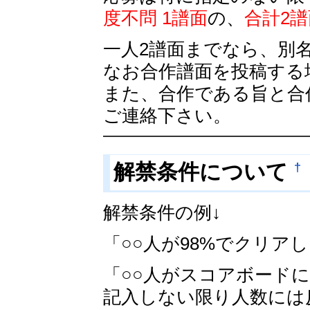
度不問 1譜面
の、
合計2
一人2譜面までなら、別
なお合作譜面を投稿する
また、合作である旨と合
ご連絡下さい。
†
解禁条件について
解禁条件の例↓
「○○人が98%でクリア
「○○人がスコアボード
記入しない限り人数には