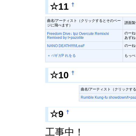
†
☆11
曲名/アーティスト（クリックするとそのペー
譜面製
ジに飛べます）
のーね
Freedom Dive↓ tpz Overcute Remix/xi
Remixed by t+pazolite
あずね
のーね
NANO DEATH!!!!!/LeaF
＋♂/ギガP れをる
もっぺ
†
☆10
曲名/アーティスト（クリックす
Rumble Kung-fu showdown/t+paz
†
☆9
工事中！