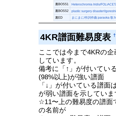
裏BOSS1
Heterochromia Iridis/FOLiACE
裏BOSS2
plastic surgery disaster!/goreshi
裏ED
まにまに/作詞作曲:paraoka 歌:ha
4KR譜面難易度表
†
ここでは今まで4KRの
しています。
備考に「↑」が付いてい
(98%以上)が強い譜面
「↓」が付いている譜面は
が弱い譜面を示していま
☆11〜上の難易度の譜面
の名前が