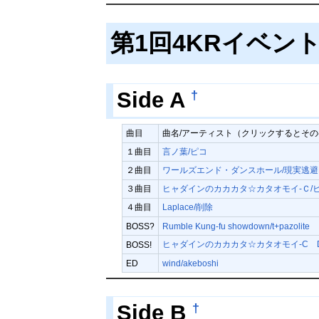
第1回4KRイベン
†
Side A
曲目
曲名/アーティスト（クリックするとそ
１曲目
言ノ葉/ピコ
２曲目
ワールズエンド・ダンスホール/現実逃避
３曲目
ヒャダインのカカカタ☆カタオモイ-Ｃ/
４曲目
Laplace/削除
BOSS?
Rumble Kung-fu showdown/t+pazolite
ヒャダインのカカカタ☆カタオモイ-C Dragon 
BOSS!
ED
wind/akeboshi
†
Side B