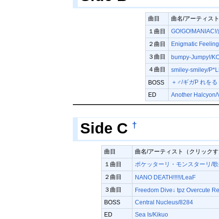
曲目
曲名/アーティス
１曲目
GO!GO!MANIA
２曲目
Enigmatic Fee
３曲目
bumpy-Jumpy!/
４曲目
smiley-smiley/P*L
＋♂/ギガP れをる
BOSS
ED
Another Halcyon/
†
Side C
曲目
曲名/アーティスト（クリック
１曲目
ポケッターリ・モンスターリ/歌手
２曲目
NANO DEATH!!!!!/LeaF
３曲目
Freedom Dive↓ tpz Overcute Re
BOSS
Central Nucleus/8284
ED
Sea Is/Kikuo