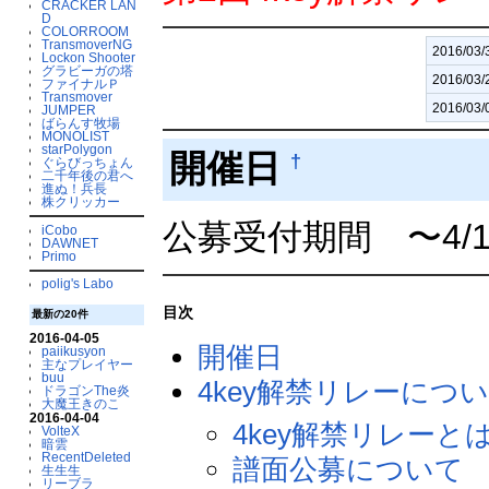
CRACKER LAN
D
COLORROOM
TransmoverNG
2016/03/
Lockon Shooter
グラビーガの塔
2016/03/
ファイナルＰ
Transmover
2016/03/
JUMPER
ばらんす牧場
MONOLIST
starPolygon
開催日
†
ぐらびっちょん
二千年後の君へ
進ぬ！兵長
株クリッカー
公募受付期間 〜4/
iCobo
DAWNET
Primo
polig's Labo
目次
最新の20件
2016-04-05
開催日
paiikusyon
主なプレイヤー
buu
4key解禁リレーにつ
ドラゴンThe炎
大魔王きのこ
2016-04-04
4key解禁リレーと
VolteX
暗雲
RecentDeleted
譜面公募について
生生生
リーブラ