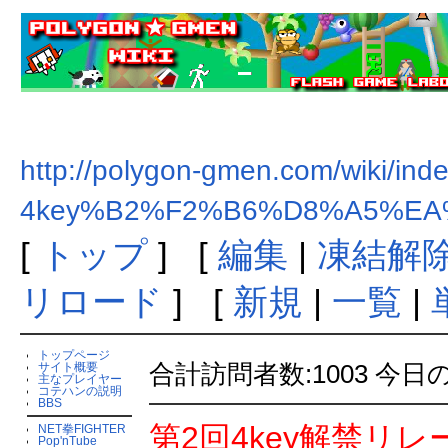
http://polygon-gmen.com/wiki/ind
4key%B2%F2%B6%D8%A5%E
[
トップ
] [
編集
|
凍結解
リロード
] [
新規
|
一覧
|
トップページ
合計訪問者数:1003 今日
サイト概要
主なプレイヤー
コテハンの説明
BBS
第2回4key解禁リ
NET拳FIGHTER
Pop'nTube