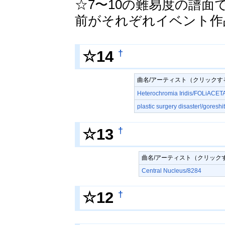
☆7〜10の難易度の譜面
前がそれぞれイベント作
†
☆14
曲名/アーティスト（クリック
Heterochromia Iridis/FOLiACET
plastic surgery disaster!/goreshi
†
☆13
曲名/アーティスト（クリック
Central Nucleus/8284
†
☆12