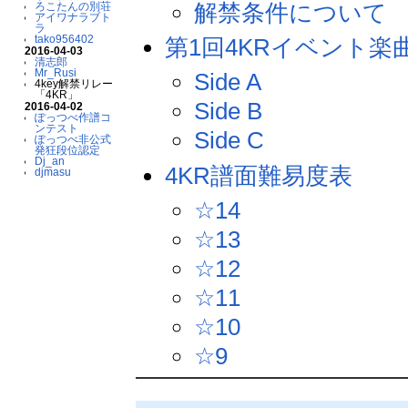
解禁条件について
ろこたんの別荘
アイワナラブト
ラ
tako956402
第1回4KRイベント楽
2016-04-03
清志郎
Mr_Rusi
Side A
4key解禁リレー
「4KR」
Side B
2016-04-02
ぽっつべ作譜コ
ンテスト
Side C
ぽっつべ非公式
発狂段位認定
Dj_an
4KR譜面難易度表
djmasu
☆14
☆13
☆12
☆11
☆10
☆9