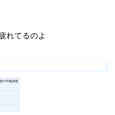
疲れてるのよ
↑
程度の中級譜面