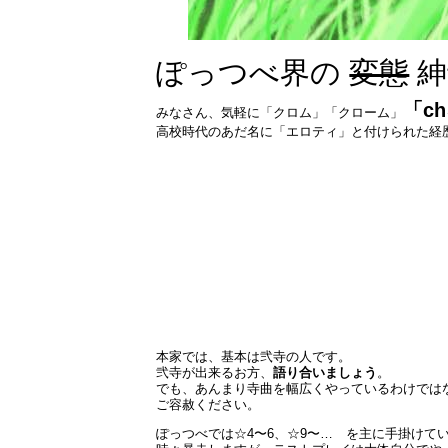
ぽっつべ界の
変態
紳
「c
みなさん、気軽に「クロム」「クローム」
高校時代のあだ名に「エロティ」と付けられた経
本家では、基本は弐寺の人です。
弐寺が出来るお方、
語り合いましょう
。
でも、あんまり寺曲を幅広くやっているわけでは
ご容赦ください。
ぽっつべでは☆4〜6、☆9〜… を主に手掛けて