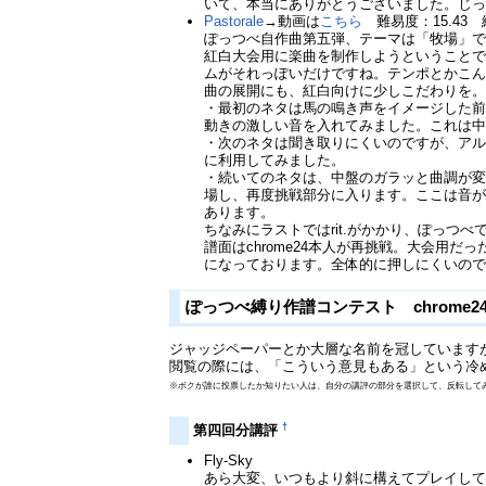
いて、本当にありがとうございました。じ
Pastorale
→動画は
こちら
難易度：15.43 
ぽっつべ自作曲第五弾、テーマは「牧場」
紅白大会用に楽曲を制作しようということで、
ムがそれっぽいだけですね。テンポとかこんなに
曲の展開にも、紅白向けに少しこだわりを
・最初のネタは馬の鳴き声をイメージした
動きの激しい音を入れてみました。これは
・次のネタは聞き取りにくいのですが、ア
に利用してみました。
・続いてのネタは、中盤のガラッと曲調が
場し、再度挑戦部分に入ります。ここは音
あります。
ちなみにラストではrit.がかかり、ぽっつ
譜面はchrome24本人が再挑戦。大会
になっております。全体的に押しにくいの
ぽっつべ縛り作譜コンテスト chrome
ジャッジペーパーとか大層な名前を冠しています
閲覧の際には、「こういう意見もある」という冷
※ボクが誰に投票したか知りたい人は、自分の講評の部分を選択して、反転して
†
第四回分講評
Fly-Sky
あら大変、いつもより斜に構えてプレイして