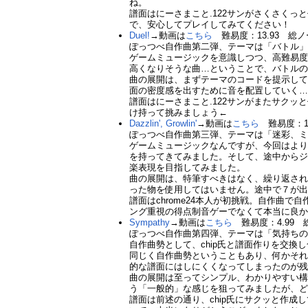
ね。
譜面はにーさまこと.122サンがさくさくっ
で、安心してプレイしてみてください！
Duel!
→動画は
こちら
難易度：13.93 総ノ
ぽっつべ自作曲第二弾、テーマは「バトル
ゲームミュージックを意識しつつ、高難易
高くなりそうな曲…ということで、バトル
曲の展開は、まずテーマのコードを提示し
面の密度感を出すために音を配置していく
譜面はにーさまこと.122サンがまたサク
け持って挑みましょう←
Dazzlin', Growlin'
→動画は
こちら
難易度：12
ぽっつべ自作曲第三弾、テーマは「迷彩、
ゲームミュージックなんですが、今回はよ
を持ってきてみました。そして、途中からジ
楽表現を目指してみました。
曲の展開は、特筆すべきはなく、繰り返さ
った物を使用してはいません。途中で７が
譜面はchrome24本人が初挑戦。自作
ング重視の得点制音ゲーでなくて本当に良
Sympathy
→動画は
こちら
難易度：4.99 
ぽっつべ自作曲第四弾、テーマは「気持ち
自作曲勢として、chip氏と譜面作りを交
同じく自作曲勢ということもあり、何かそ
的な譜面にはしにくくなってしまったのが
曲の展開は至ってシンプル、わかりやすい
う「一般的」な感じを狙ってみましたが、
譜面は前述の通り、chip氏にサクッと作