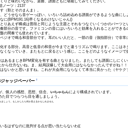
っくりと味わいながら、楽曲、譜面ともに堪能してみてください。
総ノーツ：2137
です（割とそのまんま）。
どうせなら音ゲーっぽい、いろいろ詰め込める譜面ができるような曲にしようと
(BPM191.16)早くなるわけないじゃん()
。とりあえず構成は普段と同じような主題とそれをつなぐいくつかのパーツと
前奏部分の音です。ファミコンの音にはいろいろと効果を入れることができる
中盤の間奏でも使われています。
ルペジオで鳴る和音部分です。耳のいい人だと、一部の音（強拍部分）で非常
変化する部分。高音と低音の和音が今までと違うリズムで鳴ります。ここはネ
がなくなっていき、またもとに戻るという感じ。ここをどのようなイメージで
べではあるまじきBPM変化を有する曲となりました。またしても譜面にしにく
用だったから仕方ないね。ま、結局誤爆して大会用にはならなかったんですがね
ではないかと思いますね。これが大会用にならなくて本当に良かった（ヤケク
†
24ジャッジペーパー
が、個人の感想、思想、信念、
いちゃもん
により構成されています。
めた目でつらつら目を通しましょう。
みましょう。もしかしたら何か見えるかもしれません
いるはずなのに批判する点が思い当たらないわ((