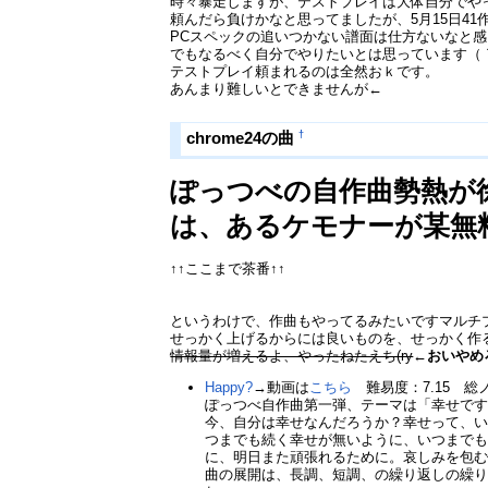
時々暴走しますが、テストプレイは大体自分でや
頼んだら負けかなと思ってましたが、5月15日4
PCスペックの追いつかない譜面は仕方ないなと
でもなるべく自分でやりたいとは思っています（｀
テストプレイ頼まれるのは全然おｋです。
あんまり難しいとできませんが←
†
chrome24の曲
ぽっつべの自作曲勢熱が
は、あるケモナーが某無
↑↑ここまで茶番↑↑
というわけで、作曲もやってるみたいですマルチプレ
せっかく上げるからには良いものを、せっかく作
情報量が増えるよ、やったねたえち(ry
←おいやめ
Happy?
→動画は
こちら
難易度：7.15 総ノ
ぽっつべ自作曲第一弾、テーマは「幸せで
今、自分は幸せなんだろうか？幸せって、
つまでも続く幸せが無いように、いつまで
に、明日また頑張れるために。哀しみを包
曲の展開は、長調、短調、の繰り返しの繰り返