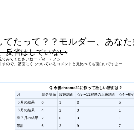
してたって？？モルダー、あなた
、反省はしていない
見てみてくださいねー（´ω｀）ノシ
ますので、譜面にくっついているコメントと見比べても面白いですよー
Q.今後chrome24に作って欲しい譜面は？
月
暴走譜面
縦連譜面
☆9〜11程度の上級譜面
☆4〜6
５月の結果
0
1
3
5
６月の結果
4
2
3
1
※７月の結果
2
0
3
1
累計
6
3
9
7