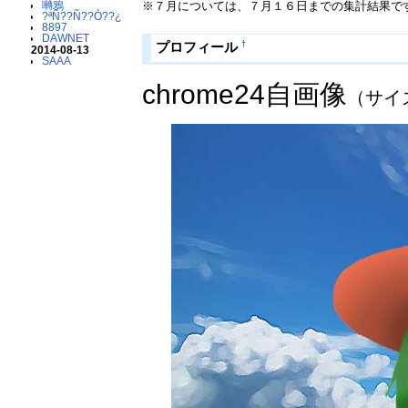
※７月については、７月１６日までの集計結果で
囀鴉
?ªÑ??Ñ??Ò??¿
8897
DAWNET
†
プロフィール
2014-08-13
SAAA
chrome24自画像
（サイ