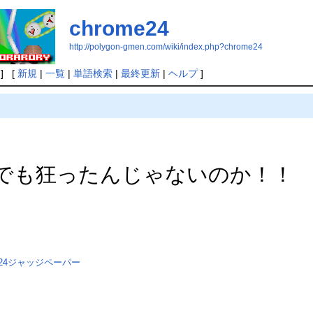
chrome24
http://polygon-gmen.com/wiki/index.php?chrome24
] [
新規
|
一覧
|
単語検索
|
最終更新
|
ヘルプ
]
気でも狂ったんじゃないのか！！
e24ジャッジペーパー