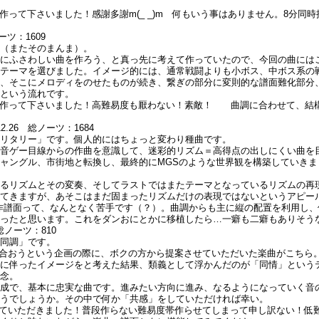
と作って下さいました！感謝多謝m(_ _)m 何もいう事はありません。8分
ーツ：1609
」（またそのまんま）。
度にふさわしい曲を作ろう、と真っ先に考えて作っていたので、今回の曲には
のテーマを選びました。イメージ的には、通常戦闘よりも小ボス、中ボス系の
て、そこにメロディをのせたものが続き、繋ぎの部分に変則的な譜面難化部分
…という流れです。
ッと作って下さいました！高難易度も厭わない！素敵！ 曲調に合わせて、結
.26 総ノーツ：1684
ミリタリー」です。個人的にはちょっと変わり種曲です。
り音ゲー目線からの作曲を意識して、迷彩的リズム＝高得点の出しにくい曲を
ャングル、市街地と転換し、最終的にMGSのような世界観を構築していき
れるリズムとその変奏、そしてラストではまたテーマとなっているリズムの再
出てきますが、あそこはまだ固まったリズムだけの表現ではないというアピー
曲で自作譜面って、なんとなく苦手です（？）。曲調からも主に縦の配置を利用
かったと思います。これをダンおにとかに移植したら…一癖も二癖もありそう
総ノーツ：810
の同調」です。
換し合おうという企画の際に、ボクの方から提案させていただいた楽曲がこち
れに伴ったイメージをと考えた結果、類義として浮かんだのが「同情」という
残念。
構成で、基本に忠実な曲です。進みたい方向に進み、なるようになっていく音
どうでしょうか。その中で何か「共感」をしていただければ幸い。
成していただきました！普段作らない難易度帯作らせてしまって申し訳ない！