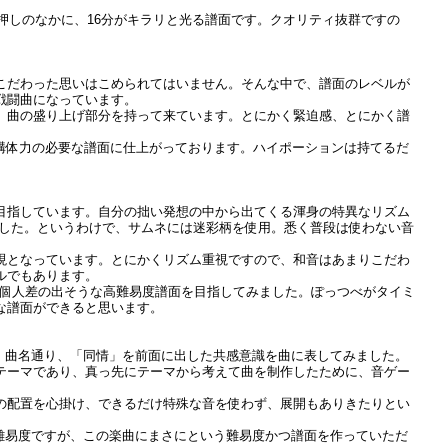
同時押しのなかに、16分がキラリと光る譜面です。クオリティ抜群ですの
こだわった思いはこめられてはいません。そんな中で、譜面のレベルが
戦闘曲になっています。
、曲の盛り上げ部分を持って来ています。とにかく緊迫感、とにかく譜
構体力の必要な譜面に仕上がっております。ハイポーションは持てるだ
目指しています。自分の拙い発想の中から出てくる渾身の特異なリズム
ました。というわけで、サムネには迷彩柄を使用。悉く普段は使わない音
現となっています。とにかくリズム重視ですので、和音はあまりこだわ
ルでもあります。
し、個人差の出そうな高難易度譜面を目指してみました。ぽっつべがタイミ
な譜面ができると思います。
ら。曲名通り、「同情」を前面に出した共感意識を曲に表してみました。
テーマであり、真っ先にテーマから考えて曲を制作したために、音ゲー
の配置を心掛け、できるだけ特殊な音を使わず、展開もありきたりとい
低難易度ですが、この楽曲にまさにという難易度かつ譜面を作っていただ