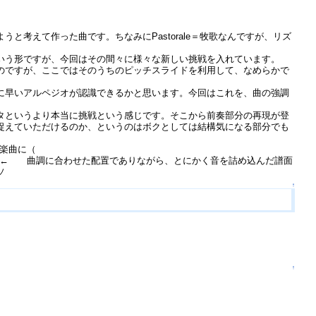
考えて作った曲です。ちなみにPastorale＝牧歌なんですが、リズ
いう形ですが、今回はその間々に様々な新しい挑戦を入れています。
のですが、ここではそのうちのピッチスライドを利用して、なめらかで
に早いアルペジオが認識できるかと思います。今回はこれを、曲の強調
タというより本当に挑戦という感じです。そこから前奏部分の再現が登
捉えていただけるのか、というのはボクとしては結構気になる部分でも
い楽曲に（
！！← 曲調に合わせた配置でありながら、とにかく音を詰め込んだ譜面
ソ
↑
↑