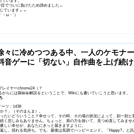
っています。
1作目でついに負けたため諦めました←
感じています←←
・ω・´）
徐々に冷めつつある中、一人のケモナ
料音ゲーに「切ない」自作曲を上げ続け
イヤーchrome24（？
るからには
宣伝を
解説をということで、Wikiにも書いていこうと思います。
ろ
ーツ：1438
すか？」（そのまんま）。
いったいどういうこと？幸せって、その時、その場の状況によって、刻一刻と
も続く悲しみもありません。ちょっと、肩の力を抜いて、見つめ直してみませ
む優しい幸せが、あなたにきっと届きますように。
し。揺れる気持ち。でも、最後は長調でハッピーエンド。「Happy?」と訊