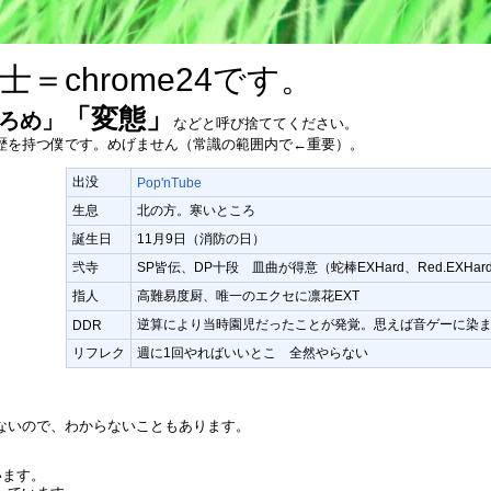
士＝chrome24です。
「変態」
hろめ」
などと呼び捨ててください。
歴を持つ僕です。めげません（常識の範囲内で←重要）。
出没
Pop'nTube
生息
北の方。寒いところ
誕生日
11月9日（消防の日）
弐寺
SP皆伝、DP十段 皿曲が得意（蛇棒EXHard、Red.EXHar
指人
高難易度厨、唯一のエクセに凛花EXT
逆算により当時園児だったことが発覚。思えば音ゲーに染
DDR
リフレク
週に1回やればいいとこ 全然やらない
ないので、わからないこともあります。
います。