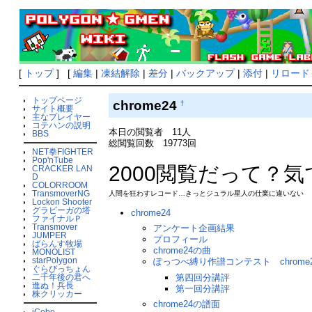
[
トップ
] [
編集
|
凍結解除
|
差分
|
バックアップ
|
添付
|
リロード
トップページ
chrome24
†
サイト概要
主なプレイヤー
コテハンの説明
本日の閲覧者 11人
BBS
総閲覧回数 19773回
NET拳FIGHTER
Pop'nTube
2000閲覧だって？
CRACKER LAN
D
COLORROOM
TransmoverNG
人間を狂わすレコード…きっとジュラル星人の仕業に違いない
Lockon Shooter
グラビーガの塔
chrome24
ファイナルＰ
Transmover
アンケート企画結果
JUMPER
プロフィール
ばらんす牧場
chrome24の曲
MONOLIST
starPolygon
ぽっつべ縛り作譜コンテスト chrom
ぐらびっちょん
第四回分講評
二千年後の君へ
進ぬ！兵長
第一回分講評
株クリッカー
chrome24の譜面
iCobo